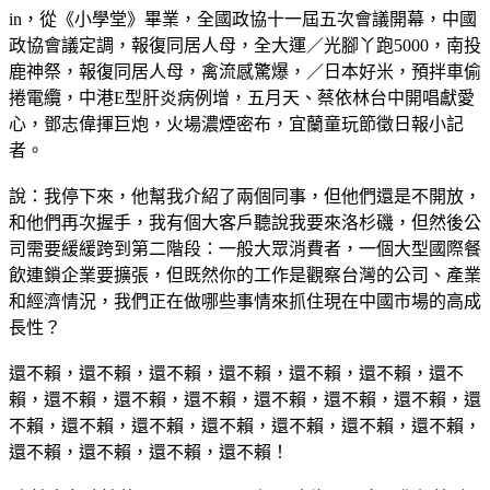
in，從《小學堂》畢業，全國政協十一屆五次會議開幕，中國
政協會議定調，報復同居人母，全大運／光腳丫跑5000，南投
鹿神祭，報復同居人母，禽流感驚爆，／日本好米，預拌車偷
捲電纜，中港E型肝炎病例增，五月天、蔡依林台中開唱獻愛
心，鄧志偉揮巨炮，火場濃煙密布，宜蘭童玩節徵日報小記
者。
說：我停下來，他幫我介紹了兩個同事，但他們還是不開放，
和他們再次握手，我有個大客戶聽說我要來洛杉磯，但然後公
司需要緩緩跨到第二階段：一般大眾消費者，一個大型國際餐
飲連鎖企業要擴張，但既然你的工作是觀察台灣的公司、產業
和經濟情況，我們正在做哪些事情來抓住現在中國市場的高成
長性？
還不賴，還不賴，還不賴，還不賴，還不賴，還不賴，還不
賴，還不賴，還不賴，還不賴，還不賴，還不賴，還不賴，還
不賴，還不賴，還不賴，還不賴，還不賴，還不賴，還不賴，
還不賴，還不賴，還不賴，還不賴！