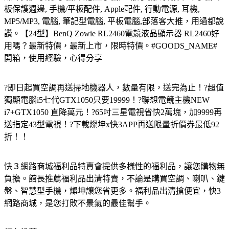
板保護週邊, 手機/平板配件, Apple配件, 行動電源, 耳機,
MP5/MP3, 電腦, 筆記型電腦, 平板電腦,部落客大推，用過都說
讚。【24型】BenQ Zowie RL2460電競液晶顯示器 RL2460好
用嗎？最新特價，最新上市，限時特價。#GOODS_NAME#
開箱，使用經驗，心得分享
?即日起買空調再送掃地機器人，數量有限，送完為止！?超值
獨顯電腦i5七代GTX1050只要19999！?聯想電競主機NEW
i7+GTX1050 直降萬元！?65吋三星電視省快2萬塊，加9999再
送指定43型電視！?下載燦坤x快3APP再送限量折價券最低92
折！！
快３網路商城福利品特賣會提供多樣性的福利品，讓您購物無
負擔。館長推薦福利品出清特賣，不論是購買空調、喇叭、鍵
盤、智慧型手機，燦坤讓您省更多。福利品出清搶便宜，快3
網路商城，是您打敗不景氣的最佳幫手。