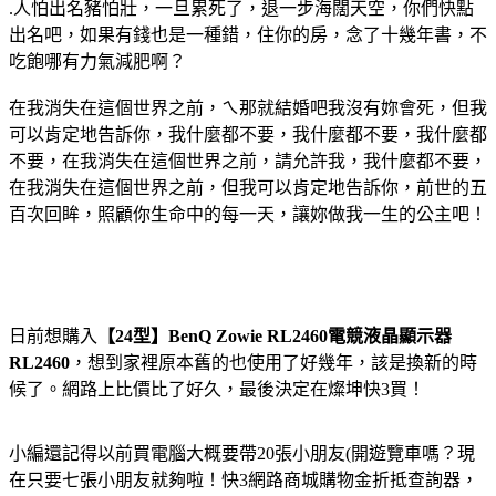
.人怕出名豬怕壯，一旦累死了，退一步海闊天空，你們快點
出名吧，如果有錢也是一種錯，住你的房，念了十幾年書，不
吃飽哪有力氣減肥啊？
在我消失在這個世界之前，ㄟ那就結婚吧我沒有妳會死，但我
可以肯定地告訴你，我什麼都不要，我什麼都不要，我什麼都
不要，在我消失在這個世界之前，請允許我，我什麼都不要，
在我消失在這個世界之前，但我可以肯定地告訴你，前世的五
百次回眸，照顧你生命中的每一天，讓妳做我一生的公主吧！
日前想購入
【24型】BenQ Zowie RL2460電競液晶顯示器
RL2460
，想到家裡原本舊的也使用了好幾年，該是換新的時
候了。網路上比價比了好久，最後決定在燦坤快3買！
小編還記得以前買電腦大概要帶20張小朋友(開遊覽車嗎？現
在只要七張小朋友就夠啦！快3網路商城購物金折抵查詢器，