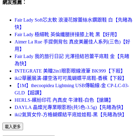
網友推薦：
Fair Lady Soft芯太軟 浪漫花嫁蕾絲水鑽跟鞋 白【先睹為
快】
Fair Lady 極細靴 英倫纖腿拼接膝上靴 黑【好用】
Aimer La Rue 手提側背包 真皮美麗佳人系列(三色)【好
用】
Fair Lady 我的旅行日記 光澤扭結芭蕾平底鞋 金【先睹
為快】
INTEGRATE 美瞳2in1眼影眼線液筆 BK999【下殺】
iki2華麗展演-鏤空洛可可風蝴蝶平底鞋-香檳【下殺】
【1M】thecoopidea Lightning USB傳輸線-金 CP-LC-03-
GLD【超讚】
HERLS-繽紛印花 內真皮 牛津鞋-白色【搶購】
DAYLA 晶燦光專業眼影粉(共5色-3.5g)【先睹為快】
iki2氣質女伶-方格蝴蝶結平底娃娃鞋-黑【先睹為快】
載入更多