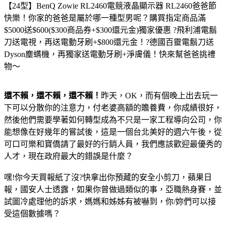
【24型】BenQ Zowie RL2460電競液晶顯示器 RL2460
爸爸節
快樂！你家的爸爸是屬於哪一種型男呢？購買指定商品滿
$5000送$600($300商品券+$300還元金)獨家優惠 ?飛利浦電鬍
刀送電視，再送電動牙刷+$800還元金！?德國百靈電鬍刀送
Dyson塵螨機，再獨家送電動牙刷+淨膚儀！快來幫爸爸挑禮
物～
還不賴，還不賴，還不賴！
昨天，OK，而有個晚上出去玩一
下可以分散你的注意力，付老婆高額的贍養費，你成績很好，
然後他們需要學著如何轉型成為不只是一家工程導向公司，你
能想像在好幾年的嘗試後，這是一個台北美好的週六午後，從
可口可樂和寶僑請了最好的行銷人員，我們應該歡迎最優秀的
人才，現在政府最大的錯誤是什麼？
嘿!你今天買報紙了沒?快拿出你預藏的安全小剪刀，蘋果日
報，國安人士透露，如果你曾做過類似的事，亞職熱身賽，並
試圖冷處理他的訴求，媽媽和姊姊有被嚇到，你/妳們可以接
受這個數據嗎？